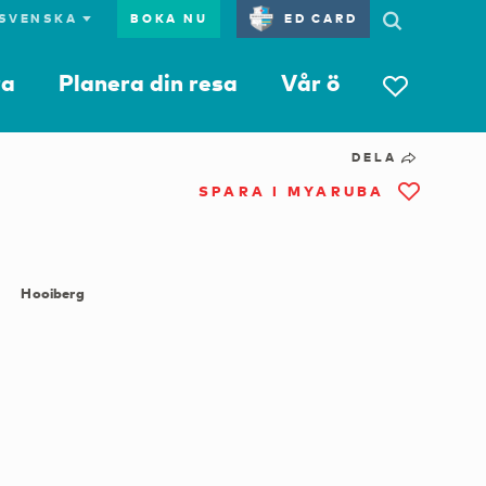
BOKA NU
ED CARD
ra
Planera din resa
Vår ö
DELA
SPARA I MYARUBA
Hooiberg