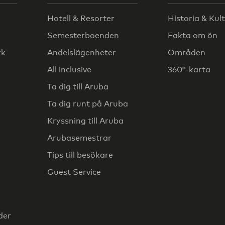
Hotell & Resorter
Historia & Kul
Semesterboenden
Fakta om ön
rk
Andelslägenheter
Områden
All inclusive
360°-karta
Ta dig till Aruba
Ta dig runt på Aruba
Kryssning till Aruba
Arubasemestrar
Tips till besökare
Guest Service
der