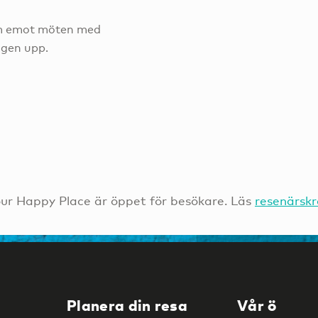
am emot möten med
ägen upp.
ur Happy Place är öppet för besökare. Läs
resenärsk
Planera din resa
Vår ö