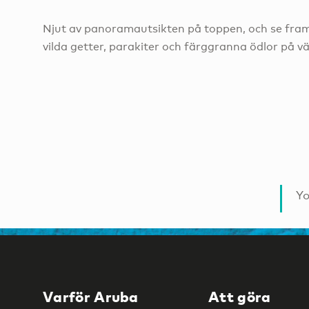
Njut av panoramautsikten på toppen, och se fr
vilda getter, parakiter och färggranna ödlor på v
Yo
Varför Aruba
Att göra