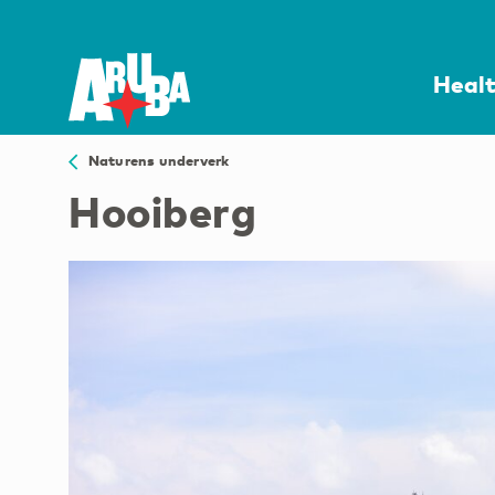
Heal
Naturens underverk
Hooiberg