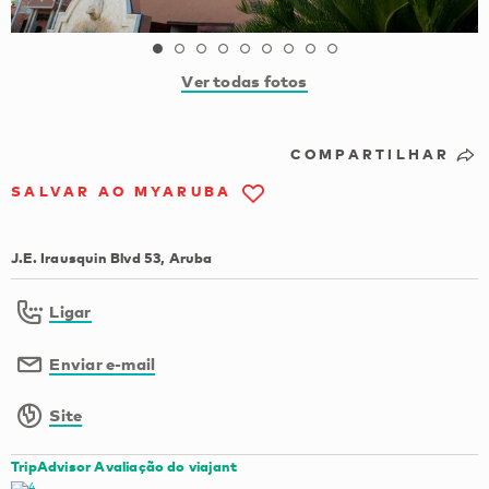
Ver todas fotos
COMPARTILHAR
SALVAR AO MYARUBA
J.E. Irausquin Blvd 53, Aruba
Ligar
Enviar e-mail
Site
TripAdvisor Avaliação do viajant