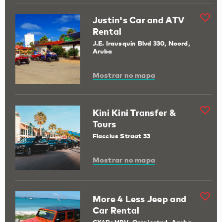
Justin's Car and ATV
Rental
J.E. Irausquin Blvd 330, Noord,
Aruba
Mostrar no mapa
Kini Kini Transfer &
Tours
Flaccius Straat 33
Mostrar no mapa
More 4 Less Jeep and
Car Rental