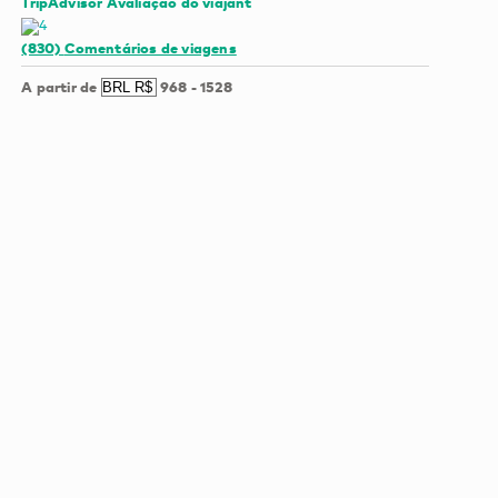
TripAdvisor Avaliação do viajant
(830)
Comentários de viagens
A partir de
968
-
1528