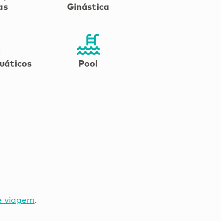
as
Ginástica
uáticos
Pool
e viagem
.