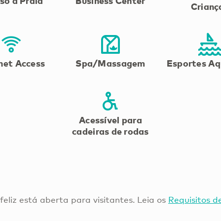
so à Praia
Business Center
Crianç
net Access
Spa/Massagem
Esportes Aq
Acessível para
cadeiras de rodas
 feliz está aberta para visitantes. Leia os
Requisitos d