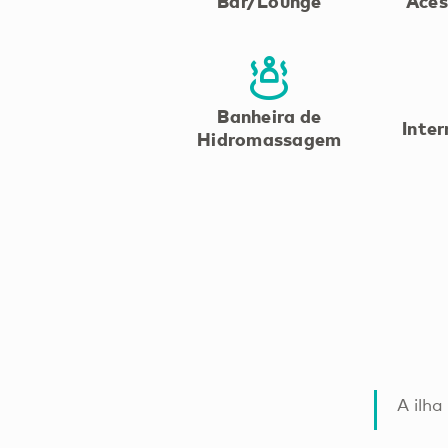
Bar/Lounge
Aces
Banheira de
Inter
Hidromassagem
A ilha