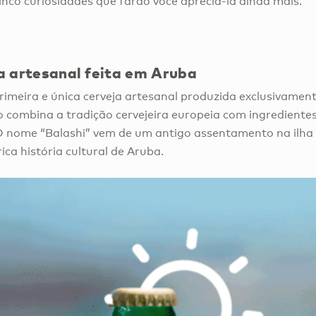
inco curiosidades que farão você apreciá-la ainda mais.
a artesanal feita em Aruba
 primeira e única cerveja artesanal produzida exclusivam
 combina a tradição cervejeira europeia com ingredientes
. O nome “Balashi” vem de um antigo assentamento na ilha 
ica história cultural de Aruba.