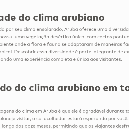
dade do clima arubiano
da por seu clima ensolarado, Aruba oferece uma diversida
 possui uma vegetação desértica única, com cactos pont
biente onde a flora e fauna se adaptaram de maneiras fa
opical. Descobrir essa diversidade é parte integrante de 
nando uma experiência completa e única aos visitantes.
do do clima arubiano em t
agens do clima em Aruba é que ele é agradável durante t
laneje visitar, o sol acolhedor estará esperando por voc
 longo dos doze meses, permitindo que os viajantes desf