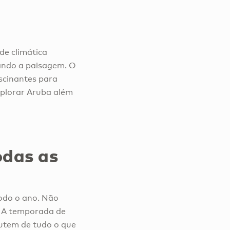
de climática
uando a paisagem. O
scinantes para
explorar Aruba além
odas as
odo o ano. Não
ê. A temporada de
rutem de tudo o que