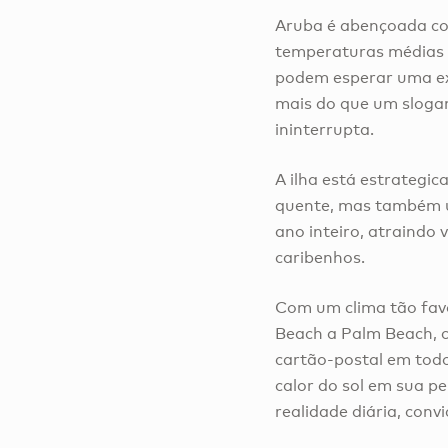
Aruba é abençoada com
temperaturas médias q
podem esperar uma exp
mais do que um slogan
ininterrupta.
A ilha está estrategi
quente, mas também u
ano inteiro, atraindo
caribenhos.
Com um clima tão favo
Beach a Palm Beach, c
cartão-postal em todo
calor do sol em sua p
realidade diária, con