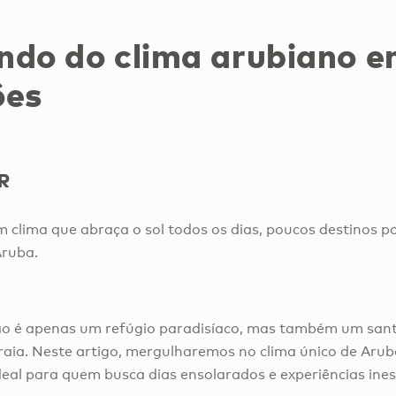
ndo do clima arubiano e
ões
R
 clima que abraça o sol todos os dias, poucos destinos 
Aruba.
não é apenas um refúgio paradisíaco, mas também um sant
raia. Neste artigo, mergulharemos no clima único de Aru
ideal para quem busca dias ensolarados e experiências ines