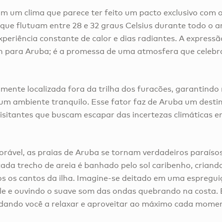
 um clima que parece ter feito um pacto exclusivo com o
ue flutuam entre 28 e 32 graus Celsius durante todo o an
eriência constante de calor e dias radiantes. A expressão
 para Aruba; é a promessa de uma atmosfera que celebra 
camente localizada fora da trilha dos furacões, garantind
m ambiente tranquilo. Esse fator faz de Aruba um desti
 visitantes que buscam escapar das incertezas climáticas 
rável, as praias de Aruba se tornam verdadeiros paraísos
ada trecho de areia é banhado pelo sol caribenho, criand
s os cantos da ilha. Imagine-se deitado em uma espreguiç
ele e ouvindo o suave som das ondas quebrando na costa. 
vidando você a relaxar e aproveitar ao máximo cada momen