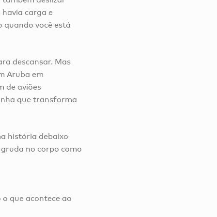
 havia carga e
ão quando você está
para descansar. Mas
 em Aruba em
m de aviões
arinha que transforma
a história debaixo
e gruda no corpo como
 o que acontece ao