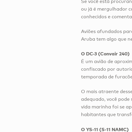
Se você está procura
ou já é mergulhador c
conhecidos e comentad
Aviões afundados par
Aruba tem algo que n
O DC-3 (Convair 240)
É um avião de aproxi
confiscado por autor
temporada de furacõe
O mais atraente dess
adequado, você pode s
vida marinha foi se a
habitantes que trans
O YS-11 (S-11 NAMC)