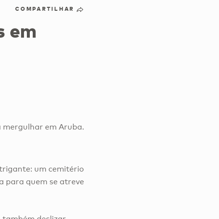
COMPARTILHAR
s em
ra mergulhar em Aruba.
trigante: um cemitério
ina para quem se atreve
É também deslizar