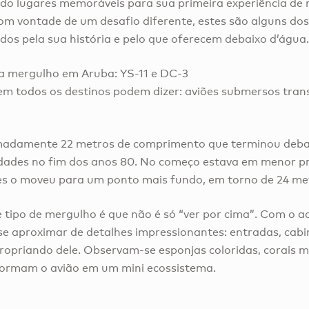
ndo lugares memoráveis para sua primeira experiência d
om vontade de um desafio diferente, estes são alguns do
os pela sua história e pelo que oferecem debaixo d’água
a mergulho em Aruba: YS-11 e DC-3
em todos os destinos podem dizer: aviões submersos tran
madamente 22 metros de comprimento que terminou debai
idades no fim dos anos 80. No começo estava em menor 
s o moveu para um ponto mais fundo, em torno de 24 me
e tipo de mergulho é que não é só “ver por cima”. Com 
e aproximar de detalhes impressionantes: entradas, cabi
propriando dele. Observam-se esponjas coloridas, corais 
formam o avião em um mini ecossistema.