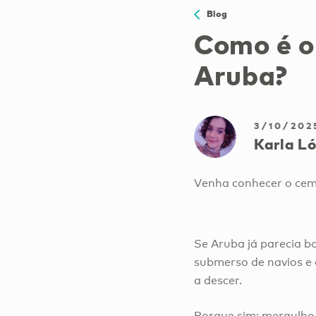
Blog
Como é o
Aruba?
3/10/202
Karla L
Venha conhecer o cemi
Se Aruba já parecia b
submerso de navios e a
a descer.
Porque sim: mergulho 