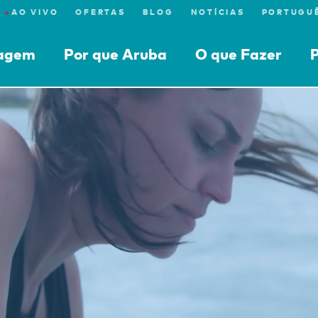
●
AO VIVO
OFERTAS
BLOG
NOTÍCIAS
iagem
Por que Aruba
O que Fazer
P