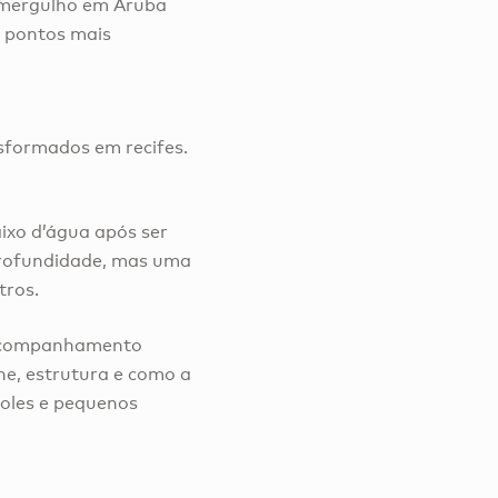
e mergulho em Aruba
s pontos mais
.
sformados em recifes.
xo d’água após ser
profundidade, mas uma
tros.
o acompanhamento
ne, estrutura e como a
moles e pequenos