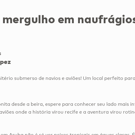
 mergulho em naufrágio
5
ópez
tério submerso de navios e aviões! Um local perfeito pa
onita desde a beira, espere para conhecer seu lado mais in
viões onde a história virou recife e a aventura virou rot
em Aruba não é só ver peixes tropicais em águas claras. 