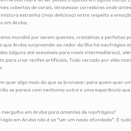
mes cobertas de corais, atravessar corredores onde antes
a mistura estranha (mas deliciosa) entre respeito e emoç
io em Aruba.
 fama mundial por serem quentes, cristalinas e perfeitas 
aí que Aruba surpreende: ao redor da ilha há naufrágios
es (alguns até acessíveis para níveis intermediários), alé
o para criar recifes artificiais. Tudo cercado por vida m
r.
em quer algo mais do que se bronzear: para quem quer um
 não se parece com nenhuma outra e uma experiência qu
 o mergulho em Aruba para amantes de naufrágios?
rágio em Aruba não é só “ver um navio afundado”. É tudo