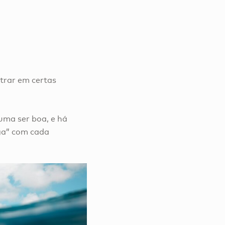
ntrar em certas
tuma ser boa, e há
ga” com cada