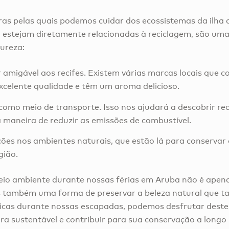
as pelas quais podemos cuidar dos ecossistemas da ilha 
 estejam diretamente relacionadas à reciclagem, são uma
ureza:
r amigável aos recifes. Existem várias marcas locais que 
xcelente qualidade e têm um aroma delicioso.
a como meio de transporte. Isso nos ajudará a descobrir r
a maneira de reduzir as emissões de combustível.
ições nos ambientes naturais, que estão lá para conservar
gião.
meio ambiente durante nossas férias em Aruba não é ape
s também uma forma de preservar a beleza natural que t
icas durante nossas escapadas, podemos desfrutar deste
ra sustentável e contribuir para sua conservação a longo