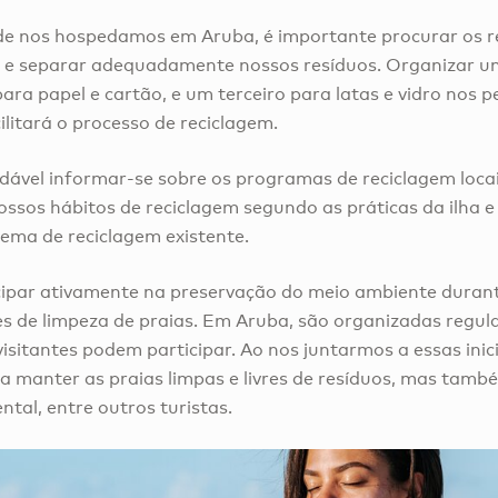
de nos hospedamos em Aruba, é importante procurar os r
s e separar adequadamente nossos resíduos. Organizar um
para papel e cartão, e um terceiro para latas e vidro nos
ilitará o processo de reciclagem.
dável informar-se sobre os programas de reciclagem loca
sos hábitos de reciclagem segundo as práticas da ilha e
tema de reciclagem existente.
ipar ativamente na preservação do meio ambiente durant
des de limpeza de praias. Em Aruba, são organizadas regu
visitantes podem participar. Ao nos juntarmos a essas inic
a manter as praias limpas e livres de resíduos, mas tam
tal, entre outros turistas.