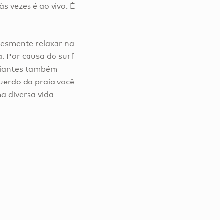
s vezes é ao vivo. É
plesmente relaxar na
a. Por causa do surf
iciantes também
querdo da praia você
a diversa vida