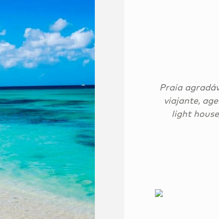
Praia agradáv
viajante, ag
light hous