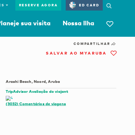
RESERVE AGORA
ED CARD
laneje sua visita
Nossa Ilha
COMPARTILHAR
SALVAR AO MYARUBA
Arashi Beach, Noord, Aruba
TripAdvisor Avaliação do viajant
(3032)
Comentários de viagens