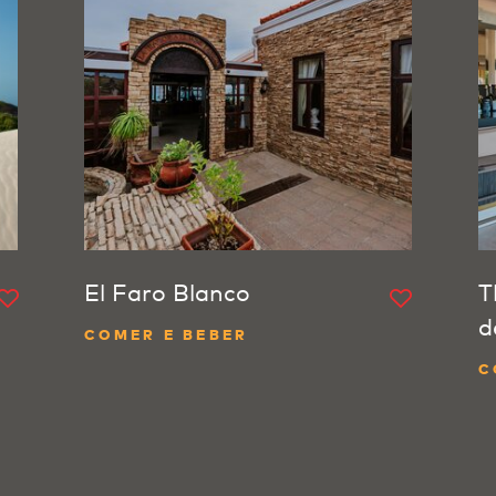
El Faro Blanco
T
d
COMER E BEBER
C