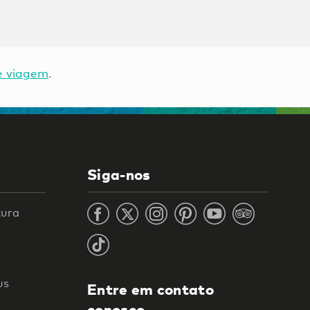
e viagem
.
Siga-nos
tura
us
Entre em contato
conosco