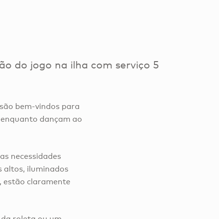
o do jogo na ilha com serviço 5
 são bem-vindos para
os enquanto dançam ao
uas necessidades
 altos, iluminados
a, estão claramente
 da roleta ou um