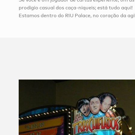
prodígio casual dos caça-niqueis; está tudo aqui!
Estamos dentro do RIU Palace, no coração da ag