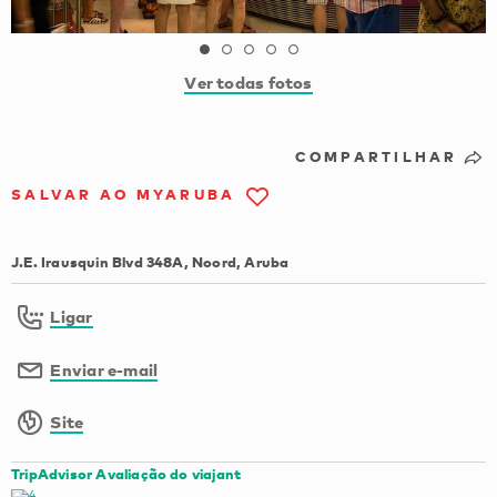
Ver todas fotos
COMPARTILHAR
SALVAR AO MYARUBA
J.E. Irausquin Blvd 348A, Noord, Aruba
Ligar
Enviar e-mail
Site
TripAdvisor Avaliação do viajant