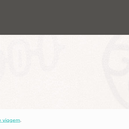
e viagem
.