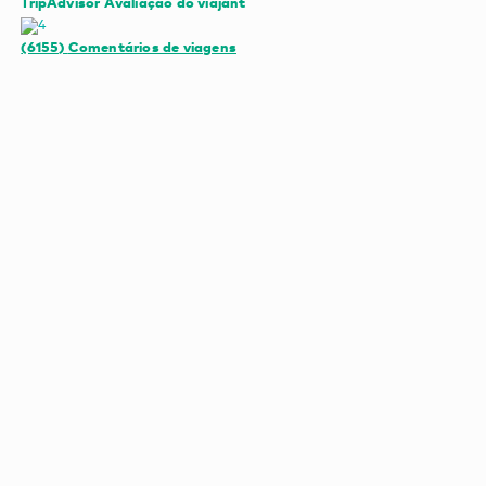
TripAdvisor Avaliação do viajant
(6155)
Comentários de viagens