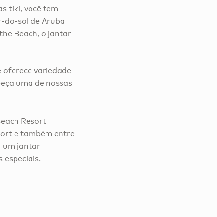
s tiki, você tem
ôr-do-sol de Aruba
the Beach, o jantar
e oferece variedade
 peça uma de nossas
Beach Resort
sort e também entre
a um jantar
 especiais.