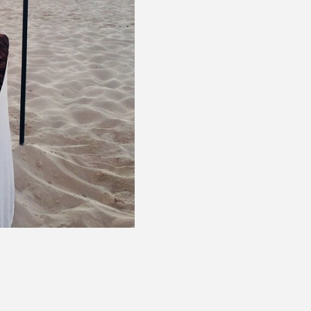
@NoLeftovers_