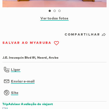
Ver todas fotos
COMPARTILHAR
SALVAR AO MYARUBA
J.E. Irausquin Blvd 81, Noord, Aruba
Ligar
Enviar e-mail
Site
TripAdvisor Avaliação do viajant