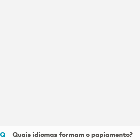
Art and culture in
Aruba
Aruba is not just a tropical paradise.
It’s a center of Caribbean art and
culture.
Explore
Quais idiomas formam o papiamento?
Best Sightseeing
On the Water in