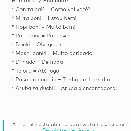
Boa tarde / Boa noite
* Con ta bai? = Como vai você?
* Mi ta bon! = Estou bem!
* Hopi bon! = Muito bem!
* Por fabor = Por favor
* Danki = Obrigado
* Mashi danki = Muito obrigado
* Di nada = De nada
* Te oro = Até logo
* Pasa un bon dia = Tenha um bom dia
* Aruba ta dushi! = Aruba é encantadora!
A ilha feliz está aberta para visitantes. Leia os
Requisitos de viagem
.