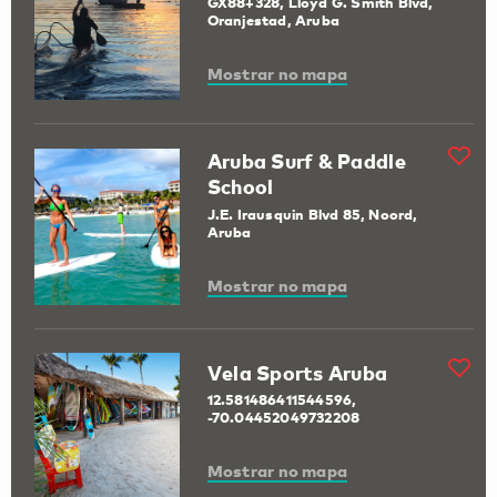
GX88+328, Lloyd G. Smith Blvd,
Oranjestad, Aruba
Mostrar no mapa
Aruba Surf & Paddle
School
J.E. Irausquin Blvd 85, Noord,
Aruba
Mostrar no mapa
Vela Sports Aruba
12.581486411544596,
-70.04452049732208
Mostrar no mapa