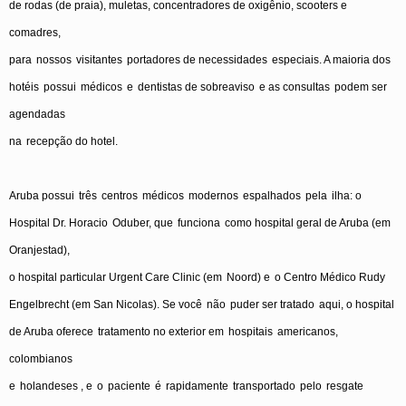
de
rodas
(de
praia
),
muletas
,
concentradores
de
oxigênio
, scooters
e
comadres
,
para
nossos
visitantes
portadores
de
necessidades
especiais
. A
maioria
dos
hotéis
possui
médicos
e
dentistas
de
sobreaviso
e
as
consultas
podem
ser
agendadas
na
recepção
do hotel.
Aruba
possui
três
centros
médicos
modernos
espalhados
pela
ilha
:
o
Hospital Dr.
Horacio
Oduber
,
que
funciona
como
hospital
geral
de Aruba (
em
Oranjestad
),
o
hospital particular Urgent Care Clinic (
em
Noord
)
e
o
Centro
Médico
Rudy
Engelbrecht
(
em
San Nicolas). Se
você
não
puder
ser
tratado
aqui
,
o
hospital
de Aruba
oferece
tratamento
no exterior
em
hospitais
americanos
,
colombianos
e
holandeses
,
e
o
paciente
é
rapidamente
transportado
pelo
resgate