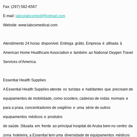
Fax: (297) 582-6567
E-mail:
labcolabcomed@hotmail.com
Website:
www.labcomedical.com
Atendimento
24
horas
disponível
.
Entrega
grátis
.
Empresa
é
afiliada
à
American Home Healthcare Association
e
também
ao
National Oxygen Travel
Services of America.
Essential Health Supplies
A Essential Health Supplies
atende
os
turistas
e
habitantes
que
precisam
de
equipamentos
de
mobilidade
,
como
scooters,
cadeiras
de
rodas
normais
e
para
a
praia
,
concentradores
de
oxigênio
e
uma
série
de
outros
equipamentos
médicos
e
produtos
de
saúde
.
Situada
em
frente
ao
principal hospital de Aruba
bem
no
centro
da
zona
hoteleira
, a Essential tem
uma
diversidade
de
equipamentos
médicos