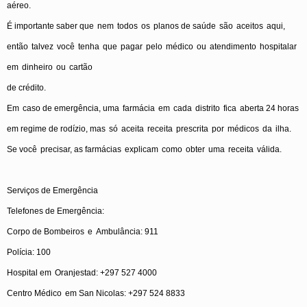
aéreo
.
É
importante
saber
que
nem
todos
os
planos
de
saúde
são
aceitos
aqui
,
então
talvez
você
tenha
que
pagar
pelo
médico
ou
atendimento
hospitalar
em
dinheiro
ou
cartão
de
crédito
.
Em
caso
de
emergência
,
uma
farmácia
em
cada
distrito
fica
aberta
24
horas
em
regime de
rodízio
,
mas
só
aceita
receita
prescrita
por
médicos
da
ilha
.
Se
você
precisar
, as
farmácias
explicam
como
obter
uma
receita
válida
.
Serviços
de
Emergência
Telefones
de
Emergência
:
Corpo
de
Bombeiros
e
Ambulância
: 911
Polícia
: 100
Hospital
em
Oranjestad
: +297 527 4000
Centro
Médico
em
San Nicolas: +297 524 8833