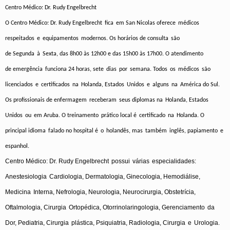
Centro
Médico
: Dr. Rudy
Engelbrecht
O Centro
Médico
: Dr. Rudy
Engelbrecht
fica
em
San Nicolas
oferece
médicos
respeitados
e
equipamentos
modernos
. Os
horários
de
consulta
são
de
Segunda
à
Sexta
, das 8h00
às
12h00
e
das 15h00
às
17h00. O
atendimento
de
emergência
funciona
24
horas
,
sete
dias
por
semana
.
Todos
os
médicos
são
licenciados
e
certificados
na
Holanda
,
Estados
Unidos
e
alguns
na
América
do
Sul
.
Os
profissionais
de
enfermagem
receberam
seus
diplomas
na
Holanda
,
Estados
Unidos
ou
em
Aruba. O
treinamento
prático
local
é
certificado
na
Holanda
. O
principal
idioma
falado
no hospital
é
o
holandês
,
mas
também
inglês
,
papiamento
e
espanhol
.
Centro
Médico
: Dr. Rudy
Engelbrecht
possui
várias
especialidades
:
Anestesiologia
Cardiologia
,
Dermatologia
,
Ginecologia
,
Hemodiálise
,
Medicina
Interna
,
Nefrologia
,
Neurologia
,
Neurocirurgia
,
Obstetrícia
,
Oftalmologia
,
Cirurgia
Ortopédica
,
Otorrinolaringologia
,
Gerenciamento
da
Dor
,
Pediatria
,
Cirurgia
plástica
,
Psiquiatria
,
Radiologia
,
Cirurgia
e
Urologia
.