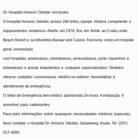
Dr. Hospital
Horacio
Oduber
em
Aruba
O Hospital
Horacio
Oduber
possui
280
leitos
,
equipe
médica
competente
e
equipamentos
modernos
.
Aberto
em
1976,
fica
em
frente
ao
Costa Linda
Beach Resort
e
ao
Alhambra Bazaar and Casino.
Funciona
como
um hospital
geral
conveniado
com
hospitais
americanos
,
colombianos
,
venezuelanos
,
porto
riquenhos
e
holandeses
e
presta
tratamentos
e
cuidados
especializados
.
Também
oferece
cuidados
coronarianos
médios
no exterior;
hemodiálise
e
atendimento
de
emergência
.
O
Setor
de
Emergência
tem
médico
plantonista
24
horas
. A
instalação
é
acessível
para
cadeirantes
.
Para
mais
informações
sobre
quaisquer
necessidades
médicas
especiais
,
favor
contatar
o
Hospital Dr.
Horacio
Oduber
,
Sasakiweg
, Aruba. Tel: (297)
527-4000