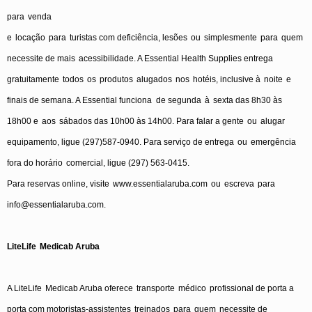
para
venda
e
locação
para
turistas
com
deficiência
,
lesões
ou
simplesmente
para
quem
necessite
de
mais
acessibilidade
. A Essential Health Supplies
entrega
gratuitamente
todos
os
produtos
alugados
nos
hotéis
, inclusive
à
noite
e
finais
de
semana
. A Essential
funciona
de
segunda
à
sexta
das 8h30
às
18h00
e
aos
sábados
das 10h00
às
14h00. Para
falar
a
gente
ou
alugar
equipamento
,
ligue
(297)587-0940. Para
serviço
de
entrega
ou
emergência
fora
do
horário
comercial
,
ligue
(297) 563-0415.
Para
reservas
online,
visite
www.essentialaruba.com
ou
escreva
para
info@essentialaruba.com
.
LiteLife
Medicab
Aruba
A
LiteLife
Medicab
Aruba
oferece
transporte
médico
profissional
de
porta
a
porta
com
motoristas-assistentes
treinados
para
quem
necessite
de