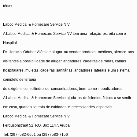
férias
.
Labco
Medical & Homecare Service N.V.
A
Labco
Medical & Homecare Service NV tem
uma
relação
estreita
com
o
Hospital
Dr.
Horacio
Oduber
.
Além
de
alugar
ou
vender
produtos
médicos
,
oferece
aos
visitantes
a
possibilidade
de
alugar
andadores
,
cadeiras
de
rodas
, camas
hospitalares
,
muletas
,
cadeiras
sanitárias
,
andadores
laterais
e
um
sistema
completo
de
terapia
de
oxigênio
com
cilindro
ou
concentradores
,
bem
como
nebulizadores
.
A
Labco
Medical & Homecare Service
ajuda
os
deficientes
físicos
a se
sentir
em
casa,
quando
se
trata
de
cuidados
e
necessidades
especiais
.
Labco
Medical & Homecare Service N.V.
Fergusonstraat
52, P.O. Box 1147, Aruba
Tel: (297) 582-6651
ou
(297) 583-7156