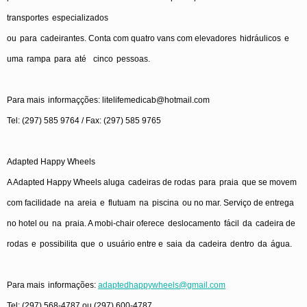
transportes
especializados
ou
para
cadeirantes
.
Conta
com
quatro
vans com
elevadores
hidráulicos
e
uma
rampa
para
até
cinco
pessoas
.
Para
mais
informaçções
:
litelifemedicab@hotmail.com
Tel: (297) 585 9764 / Fax: (297) 585 9765
Adapted Happy Wheels
A Adapted Happy Wheels
aluga
cadeiras
de
rodas
para
praia
que
se
movem
com
facilidade
na
areia
e
flutuam
na
piscina
ou
no mar.
Serviço
de
entrega
no hotel
ou
na
praia
. A
mobi
-chair
oferece
deslocamento
fácil
da
cadeira
de
rodas
e
possibilita
que
o
usuário
entre
e
saia
da
cadeira
dentro
da
água
.
Para
mais
informações
:
adaptedhappywheels@gmail.com
Tel: (297) 568-4787
ou
(297) 600-4787.