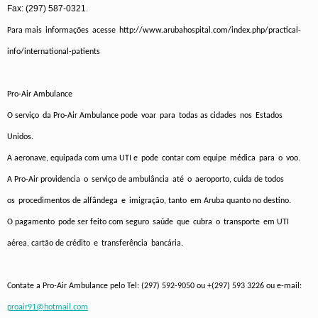
Fax: (297) 587-0321.
Para
mais
informações
acesse
http://www.arubahospital.com/index.php/practical-
info/international-patients
Pro-Air Ambulance
O
serviço
da
Pro-Air Ambulance
pode
voar
para
todas
as
cidades
nos
Estados
Unidos
.
A
aeronave
,
equipada
com
uma
UTI
e
pode
contar
com
equipe
médica
para
o
voo
.
A Pro-Air
providencia
o
serviço
de
ambulância
até
o
aeroporto
,
cuida
de
todos
os
procedimentos
de
alfândega
e
imigração
,
tanto
em
Aruba
quanto
no
destino
.
O
pagamento
pode
ser
feito
com
seguro
saúde
que
cubra
o
transporte
em
UTI
aérea
,
cartão
de
crédito
e
transferência
bancária
.
Contate
a Pro-Air Ambulance
pelo
Tel: (297) 592-9050
ou
+(297) 593 3226
ou
e-mail:
proair91@hotmail.com