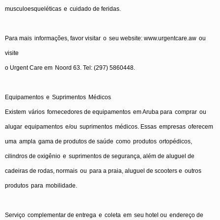
musculoesqueléticas
e
cuidado
de
feridas
.
Para
mais
informações
, favor
visitar
o
seu
website:
www.urgentcare.aw
ou
visite
o
Urgent Care
em
Noord
63. Tel: (297) 5860448.
Equipamentos
e
Suprimentos
Médicos
Existem
vários
fornecedores
de
equipamentos
em
Aruba
para
comprar
ou
alugar
equipamentos
e/ou
suprimentos
médicos
.
Essas
empresas
oferecem
uma
ampla
gama
de
produtos
de
saúde
como
produtos
ortopédicos
,
cilindros
de
oxigênio
e
suprimentos
de
segurança
,
além
de
aluguel
de
cadeiras
de
rodas
,
normais
ou
para
a
praia
,
aluguel
de scooters
e
outros
produtos
para
mobilidade
.
Serviço
complementar
de
entrega
e
coleta
em
seu
hotel
ou
endereço
de