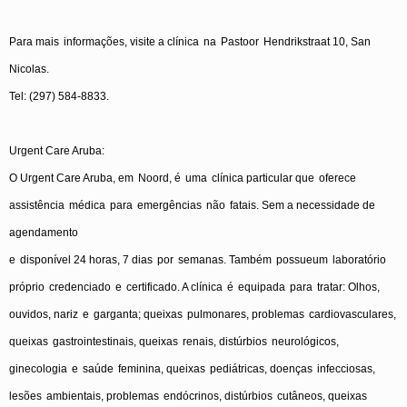
Para
mais
informações
,
visite
a
clínica
na
Pastoor
Hendrikstraat
10, San
Nicolas.
Tel: (297) 584-8833.
Urgent Care Aruba:
O Urgent Care Aruba,
em
Noord
,
é
uma
clínica
particular
que
oferece
assistência
médica
para
emergências
não
fatais
.
Sem
a
necessidade
de
agendamento
e
disponível
24
horas
, 7
dias
por
semanas
.
Também
possueum
laboratório
próprio
credenciado
e
certificado
. A
clínica
é
equipada
para
tratar
:
Olhos
,
ouvidos
,
nariz
e
garganta
;
queixas
pulmonares
,
problemas
cardiovasculares
,
queixas
gastrointestinais
,
queixas
renais
,
distúrbios
neurológicos
,
ginecologia
e
saúde
feminina
,
queixas
pediátricas
,
doenças
infecciosas
,
lesões
ambientais
,
problemas
endócrinos
,
distúrbios
cutâneos
,
queixas