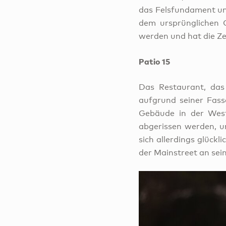
das Felsfundament und
dem ursprünglichen 
werden und hat die Ze
Patio 15
Das Restaurant, das
aufgrund seiner Fass
Gebäude in der West
abgerissen werden, u
sich allerdings glück
der Mainstreet an sei