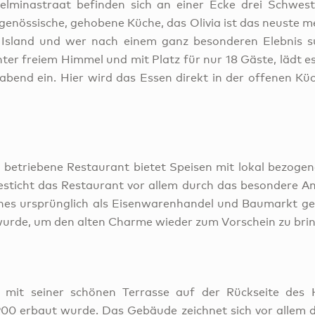
helminastraat befinden sich an einer Ecke drei Schwes
tgenössische, gehobene Küche, das Olivia ist das neuste 
sland und wer nach einem ganz besonderen Elebnis su
ter freiem Himmel und mit Platz für nur 18 Gäste, lädt 
sabend ein. Hier wird das Essen direkt in der offenen K
z betriebene Restaurant bietet Speisen mit lokal bezoge
esticht das Restaurant vor allem durch das besondere A
hes ursprünglich als Eisenwarenhandel und Baumarkt ge
wurde, um den alten Charme wieder zum Vorschein zu bri
 mit seiner schönen Terrasse auf der Rückseite des 
900 erbaut wurde. Das Gebäude zeichnet sich vor allem d