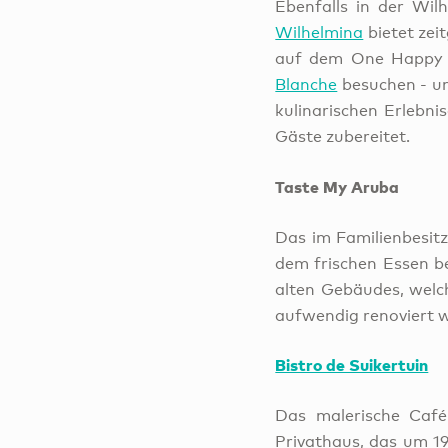
Ebenfalls in der Wil
Wilhelmina
bietet zei
auf dem One Happy I
Blanche
besuchen - un
kulinarischen Erlebni
Gäste zubereitet.
Taste My Aruba
Das im Familienbesit
dem frischen Essen b
alten Gebäudes, welc
aufwendig renoviert 
Bistro de Suikertuin
Das malerische Café
Privathaus, das um 1