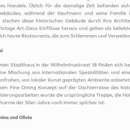
es Handels. Üblich für die damalige Zeit befanden sich
Gebäudes, während der Kaufmann und seine Familie i
stechen diese historischen Gebäude durch ihre Archite
 Vintage Art-Deco Einflüsse heraus und gelten als beliebte
sich heute Restaurants, die zum Schlemmen und Verweilen
al
ten Stadthaus in der Wilhelminastraat 18 finden sich he
eine Mischung aus internationalen Spezialitäten und ei
nfrohen, von lokaler Kunst geprägten Ambiente anbietet
iven Fine Dining Konzept auf der Dachterrasse des his
nisierungsarbeiten wurde die ursprüngliche Treppe, die H
Charme der 50er-Jahre noch immer spürbar ist.
mina und Olivia