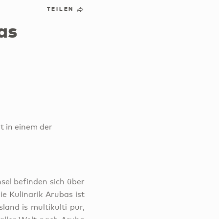
TEILEN
as
t in einem der
nsel befinden sich über
e Kulinarik Arubas ist
and is multikulti pur,