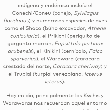
indígena y endémica incluía el
Conechi/Coneu (conejo,
Sylvilagus
floridanus
) y numerosas especies de aves
como el Shoco (búho excavador,
Athene
cunicularia
), el Prikichi (periquito de
garganta marrón,
Eupsittula pertinax
arubensis
), el Kinikini (cernícalo,
Falco
sparverius
), el Warawara (caracara
crestado del norte,
Caracara cheriway
) y
el Trupial (turpial venezolano,
Icterus
icterus
).
Hoy en día, principalmente los Kwihis y
Warawaras nos recuerdan aquel entorno