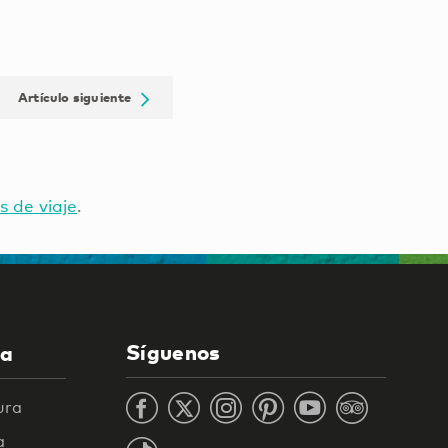
Artículo siguiente
s de viaje
.
Síguenos
la
ura
a