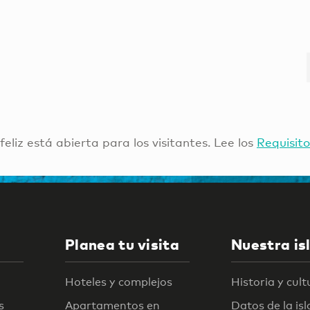
 feliz está abierta para los visitantes. Lee los
Requisito
Planea tu visita
Nuestra is
Hoteles y complejos
Historia y cult
s
Apartamentos en
Datos de la isl