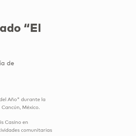
ado “El
ía de
 del Año" durante la
n Cancún, México.
ris Casino en
tividades comunitarias