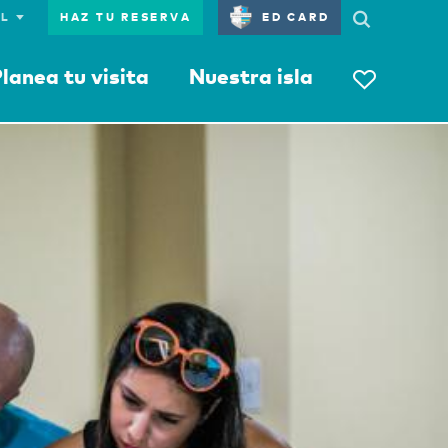
HAZ TU RESERVA
ED CARD
lanea tu visita
Nuestra isla