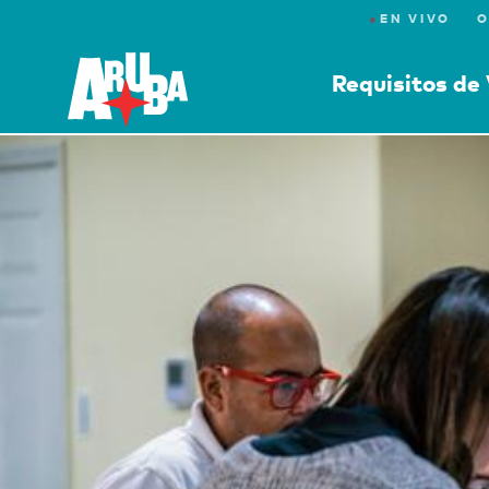
●
EN VIVO
O
Requisitos de 