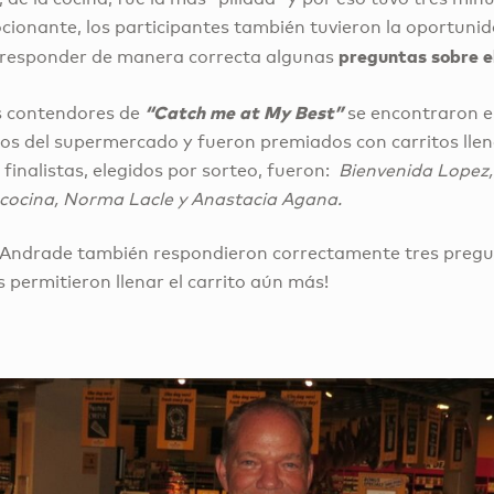
ionante, los participantes también tuvieron la oportuni
preguntas sobre el
 responder de manera correcta algunas
“Catch me at My Best”
los contendores de
se encontraron 
llos del supermercado y fueron premiados con carritos lle
inalistas, elegidos por sorteo, fueron:
Bienvenida Lopez,
 cocina, Norma Lacle y Anastacia Agana.
Andrade también respondieron correctamente tres preg
 permitieron llenar el carrito aún más!