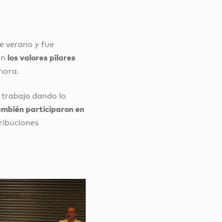
de verano y fue
los valores pilares
an
Ahora.
 trabajo dando lo
ambién participaron en
tribuciones