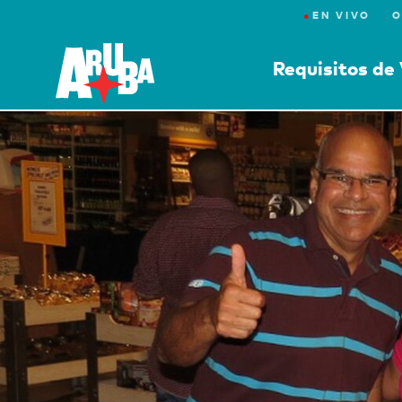
●
EN VIVO
O
Requisitos de 