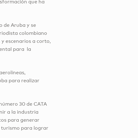
nsformación que ha
o de Aruba y se
periodista colombiano
 y escenarios a corto,
ental para la
 aerolíneas,
uba para realizar
n número 30 de CATA
ir a la industria
cos para generar
l turismo para lograr