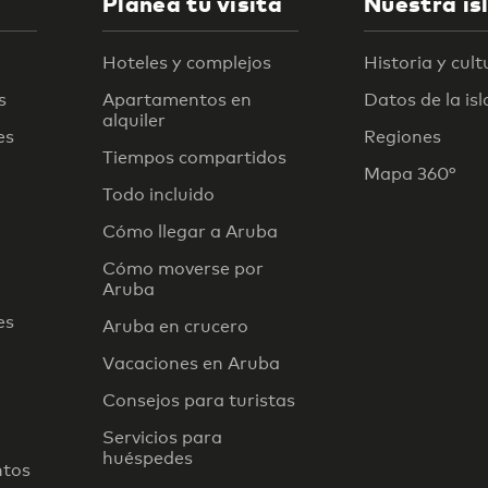
Planea tu visita
Nuestra is
Hoteles y complejos
Historia y cult
s
Apartamentos en
Datos de la isl
alquiler
es
Regiones
Tiempos compartidos
Mapa 360°
Todo incluido
Cómo llegar a Aruba
Cómo moverse por
Aruba
es
Aruba en crucero
Vacaciones en Aruba
Consejos para turistas
Servicios para
huéspedes
ntos