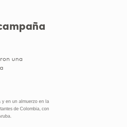
 campaña
aron una
la
a y en un almuerzo en la
rtantes de Colombia, con
Aruba.