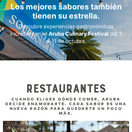
Los mejores sabores también
tienen su estrella.
Descubre experiencias gastronómicas
increíbles en el
Aruba Culinary Festival
del 3
al 11 de octubre.
Restaurantes
CUANDO ELIGES DÓNDE COMER, ARUBA
DECIDE ENAMORARTE. CADA SABOR ES UNA
NUEVA RAZÓN PARA QUEDARTE UN POCO
MÁS.