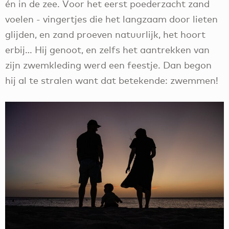
én in de zee. Voor het eerst poederzacht zand
voelen - vingertjes die het langzaam door lieten
glijden, en zand proeven natuurlijk, het hoort
erbij… Hij genoot, en zelfs het aantrekken van
zijn zwemkleding werd een feestje. Dan begon
hij al te stralen want dat betekende: zwemmen!