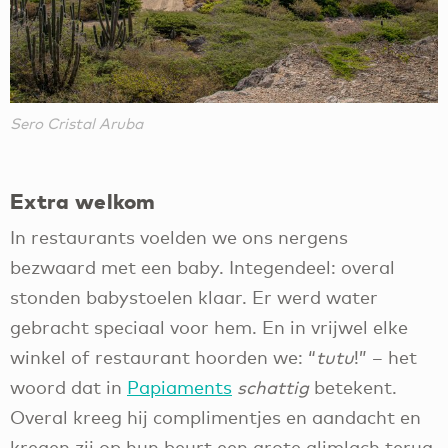
Sero Cristal Aruba
Extra welkom
In restaurants voelden we ons nergens
bezwaard met een baby. Integendeel: overal
stonden babystoelen klaar. Er werd water
gebracht speciaal voor hem. En in vrijwel elke
winkel of restaurant hoorden we: “
tutu
!” – het
woord dat in
Papiaments
schattig
betekent.
Overal kreeg hij complimentjes en aandacht en
kregen zij op hun beurt een grote glimlach terug,