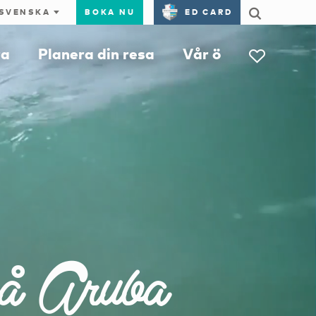
BOKA NU
ED CARD
ra
Planera din resa
Vår ö
på Aruba