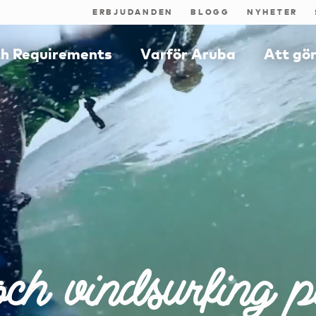
ERBJUDANDEN
BLOGG
NYHETER
th Requirements
Varför Aruba
Att gö
ch vindsurfing 