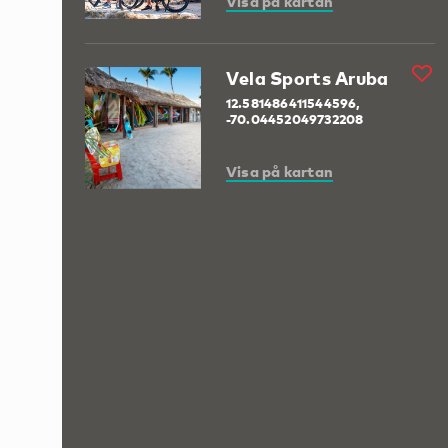
Visa på kartan
Vela Sports Aruba
12.581486411544596,
-70.04452049732208
Visa på kartan