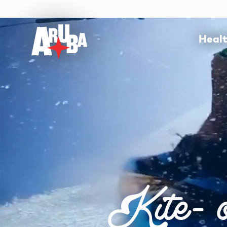
Heal
Kite- o