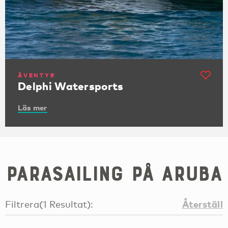
ÄVENTYR
Delphi Watersports
Läs mer
Parasailing på Aruba
Återställ
Filtrera
(
1
Resultat
):