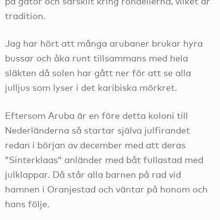
på gator och särskilt kring rondellerna, vilket är
tradition.
Jag har hört att många arubaner brukar hyra
bussar och åka runt tillsammans med hela
släkten då solen har gått ner för att se alla
julljus som lyser i det karibiska mörkret.
Eftersom Aruba är en före detta koloni till
Nederländerna så startar själva julfirandet
redan i början av december med att deras
”Sinterklaas” anländer med båt fullastad med
julklappar. Då står alla barnen på rad vid
hamnen i Oranjestad och väntar på honom och
hans följe.