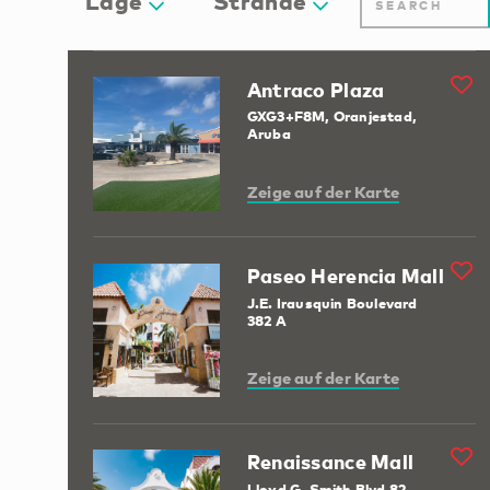
Lage
Strände
Antraco Plaza
GXG3+F8M, Oranjestad,
Aruba
Zeige auf der Karte
Paseo Herencia Mall
J.E. Irausquin Boulevard
382 A
Zeige auf der Karte
Renaissance Mall
Lloyd G. Smith Blvd 82,