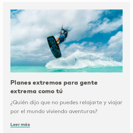
Planes extremos para gente
extrema como tú
¿Quién dijo que no puedes relajarte y viajar
por el mundo viviendo aventuras?
Leer más