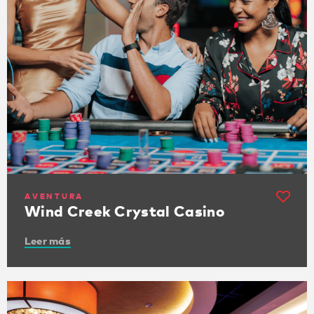
AVENTURA
Wind Creek Crystal Casino
Leer más