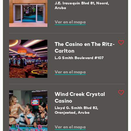
J.E. Irausquin Blvd 81, Noord,
Aruba
Ver en el mapa
The Casino en The Ritz-
Carlton
L.G Smith Boulevard #107
Ver en el mapa
Wind Creek Crystal
Casino
Lloyd G. Smith Blvd 82,
Oranjestad, Aruba
Ver en el mapa