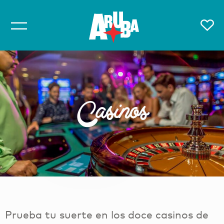
Casinos
Prueba tu suerte en los doce casinos de