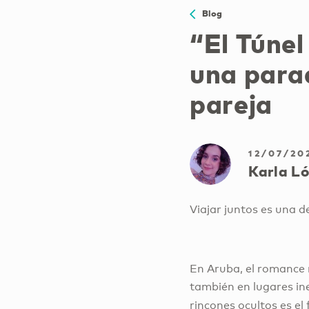
Blog
“El Túnel
una parad
pareja
12/07/20
Karla L
Viajar juntos es una 
En Aruba, el romance n
también en lugares in
rincones ocultos es e