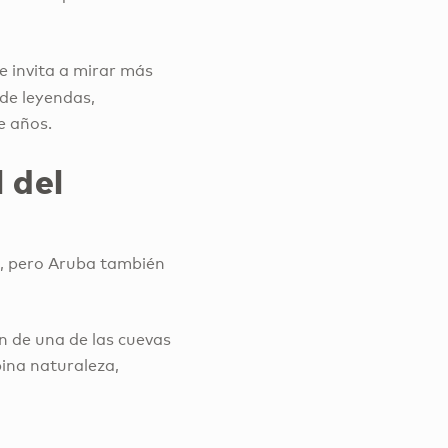
te invita a mirar más
s de leyendas,
e años.
 del
es, pero Aruba también
ón de una de las cuevas
bina naturaleza,