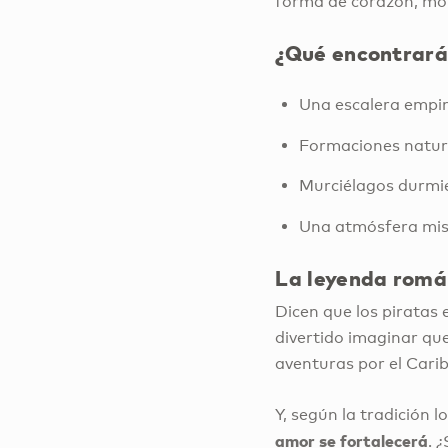
forma de corazón, mot
¿Qué encontrará
Una escalera empina
Formaciones natura
Murciélagos durmien
Una atmósfera mis
La leyenda romá
Dicen que los piratas
divertido imaginar q
aventuras por el Carib
Y, según la tradición 
amor se fortalecerá
. 