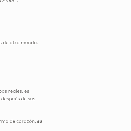
el Amor”
.
as de otro mundo.
as reales, es
 después de sus
su
forma de corazón,