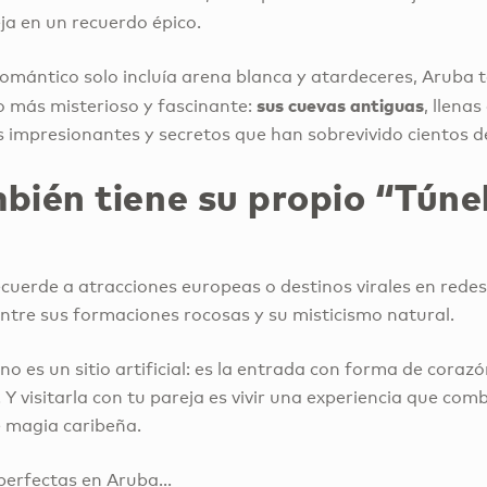
eja en un recuerdo épico.
 romántico solo incluía arena blanca y atardeceres, Aruba 
sus cuevas antiguas
do más misterioso y fascinante:
, llena
 impresionantes y secretos que han sobrevivido cientos d
ién tiene su propio “Túnel
recuerde a atracciones europeas o destinos virales en red
entre sus formaciones rocosas y su misticismo natural.
no es un sitio artificial: es la entrada con forma de coraz
. Y visitarla con tu pareja es vivir una experiencia que com
e magia caribeña.
 perfectas en Aruba…