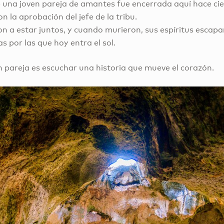
 una joven pareja de amantes fue encerrada aquí hace ci
 la aprobación del jefe de la tribu.
n a estar juntos, y cuando murieron, sus espíritus escapa
 por las que hoy entra el sol.
n pareja es escuchar una historia que mueve el corazón.