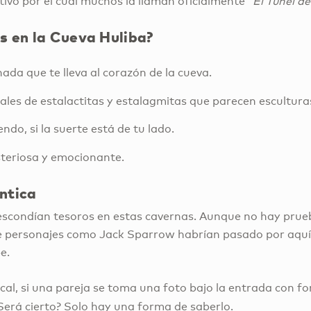
ivo por el cual muchos la llaman oficialmente
“El Túnel d
s en la Cueva Huliba?
da que te lleva al corazón de la cueva.
les de estalactitas y estalagmitas que parecen escultur
do, si la suerte está de tu lado.
teriosa y emocionante.
ntica
 escondían tesoros en estas cavernas. Aunque no hay prueb
ue personajes como Jack Sparrow habrían pasado por aquí
e.
local, si una pareja se toma una foto bajo la entrada con 
¿Será cierto? Solo hay una forma de saberlo.