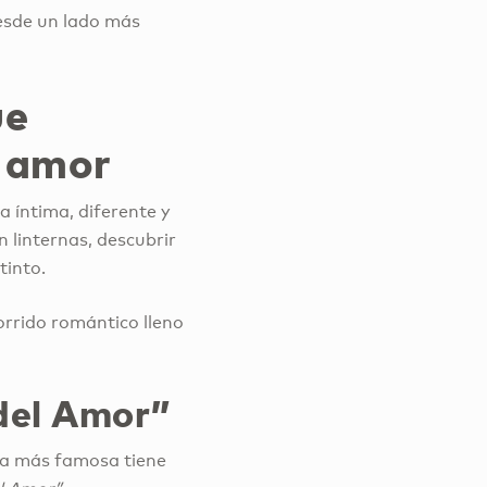
desde un lado más
ue
l amor
ia íntima, diferente y
 linternas, descubrir
tinto.
orrido romántico lleno
 del Amor”
da más famosa tiene