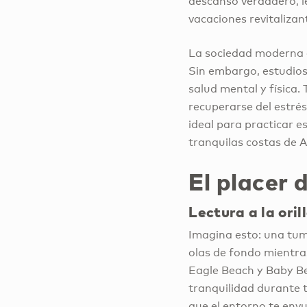
descanso verdadero, le
vacaciones revitalizan
La sociedad moderna 
Sin embargo, estudios
salud mental y física
recuperarse del estré
ideal para practicar e
tranquilas costas de 
El placer 
Lectura a la oril
Imagina esto: una tumb
olas de fondo mientras
Eagle Beach y Baby Be
tranquilidad durante 
que el entorno te env