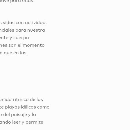
 clave para unas
vidas con actividad.
nciales para nuestra
ente y cuerpo
iones son el momento
o que en las
nido rítmico de las
e playas idílicas como
del paisaje y la
eando leer y permite