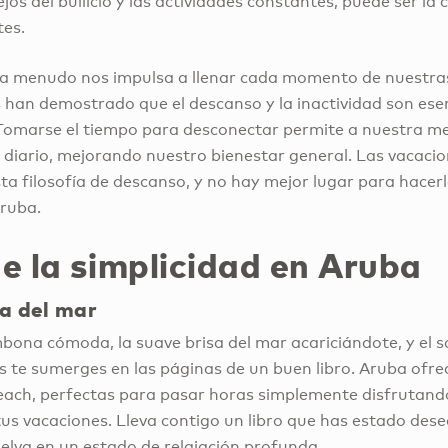
jos del bullicio y las actividades constantes, puede ser la
tes.
a menudo nos impulsa a llenar cada momento de nuestras 
 han demostrado que el descanso y la inactividad son ese
. Tomarse el tiempo para desconectar permite a nuestra m
s diario, mejorando nuestro bienestar general. Las vacac
sta filosofía de descanso, y no hay mejor lugar para hacerl
Aruba.
de la simplicidad en Aruba
la del mar
ona cómoda, la suave brisa del mar acariciándote, y el so
 te sumerges en las páginas de un buen libro. Aruba ofrec
ach, perfectas para pasar horas simplemente disfrutando 
tus vacaciones. Lleva contigo un libro que has estado des
uelva en un estado de relajación profunda.