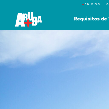
●
EN VIVO
O
Requisitos de 