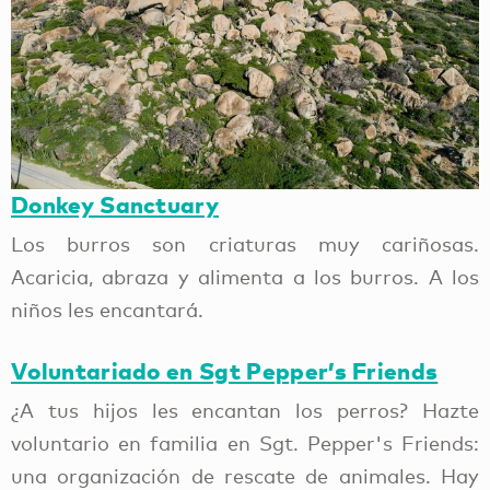
Los burros son criaturas muy cariñosas.
Acaricia, abraza y alimenta a los burros. A los
niños les encantará.
Voluntariado en Sgt Pepper’s Friends
¿A tus hijos les encantan los perros? Hazte
voluntario en familia en Sgt. Pepper's Friends:
una organización de rescate de animales. Hay
perros y gatos en adopción en EE.UU., Canadá,
Aruba y Holanda. Sirve el desayuno a los
animales y ayúdales con otras tareas matutinas.
Visita el Parque Nacional Arikok
Explora la flora, la fauna y las cuevas de Aruba