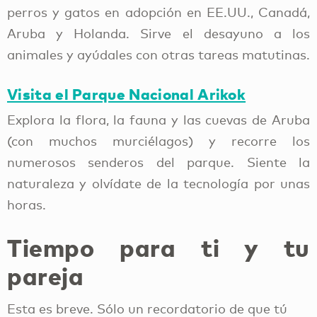
(con muchos murciélagos) y recorre los
numerosos senderos del parque. Siente la
naturaleza y olvídate de la tecnología por unas
horas.
Tiempo para ti y tu
pareja
Esta es breve. Sólo un recordatorio de que tú
viaje al Caribe
también estás de
. Sí, entretener y
tener contentos a los niños está muy bien, pero
tú también debes disfrutar de tus días.
Contrata a una niñera durante unas horas, ya
sea por el día, para explorar la isla, o por la
noche, para cenar con tu pareja sin preocuparte