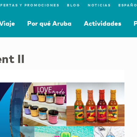
FERTAS Y PROMOCIONES
BLOG
NOTICIAS
Viaje
Por qué Aruba
Actividades
P
t II