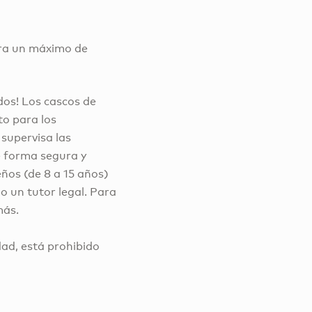
ara un máximo de
dos! Los cascos de
to para los
 supervisa las
e forma segura y
ños (de 8 a 15 años)
 un tutor legal. Para
más.
dad, está prohibido