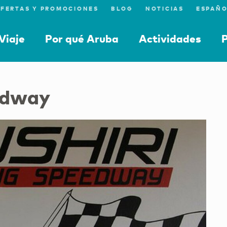
FERTAS Y PROMOCIONES
BLOG
NOTICIAS
Viaje
Por qué Aruba
Actividades
P
edway