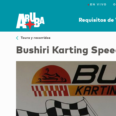
●
EN VIVO
O
Requisitos de 
Tours y recorridos
Bushiri Karting Spe