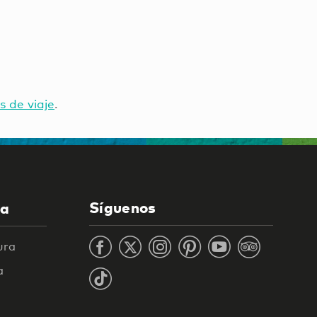
s de viaje
.
Síguenos
la
ura
a