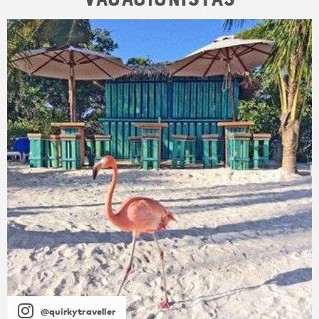
@quirkytraveller