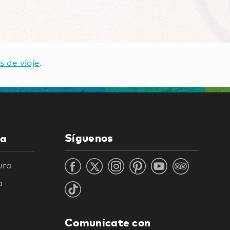
s de viaje
.
Síguenos
la
ura
a
Comunícate con