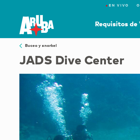
●
EN VIVO
O
Requisitos de 
Buceo y snorkel
JADS Dive Center