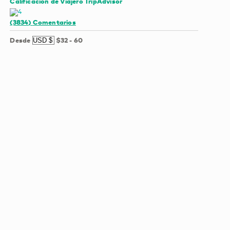
Calificación de Viajero TripAdvisor
(3834)
Comentarios
Desde
$32
-
60