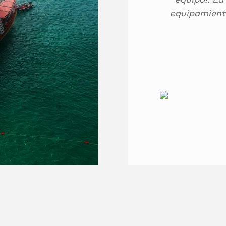
equipamiento
@amandaforzlow