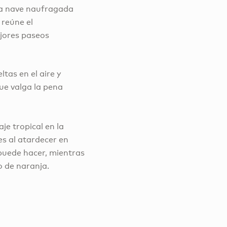
La nave naufragada
, reúne el
jores paseos
ltas en el aire y
ue valga la pena
je tropical en la
es al atardecer en
s puede hacer, mientras
o de naranja.