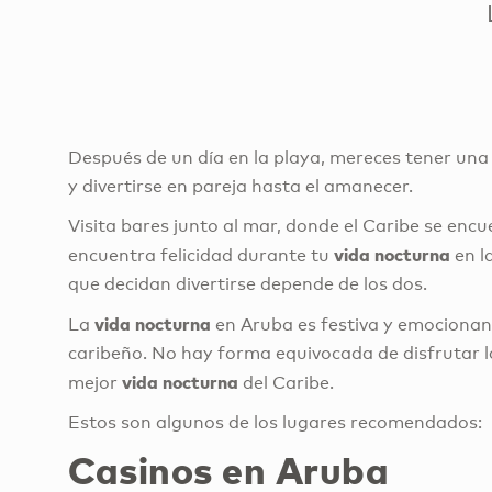
Después de un día en la playa, mereces tener una 
y divertirse en pareja hasta el amanecer.
Visita bares junto al mar, donde el Caribe se encu
vida nocturna
encuentra felicidad durante tu
en l
que decidan divertirse depende de los dos.
vida nocturna
La
en Aruba es festiva y emocionant
caribeño. No hay forma equivocada de disfrutar l
vida nocturna
mejor
del Caribe.
Estos son algunos de los lugares recomendados:
Casinos en Aruba