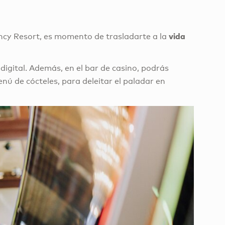
vida
ncy Resort, es momento de trasladarte a la
gital. Además, en el bar de casino, podrás
ú de cócteles, para deleitar el paladar en