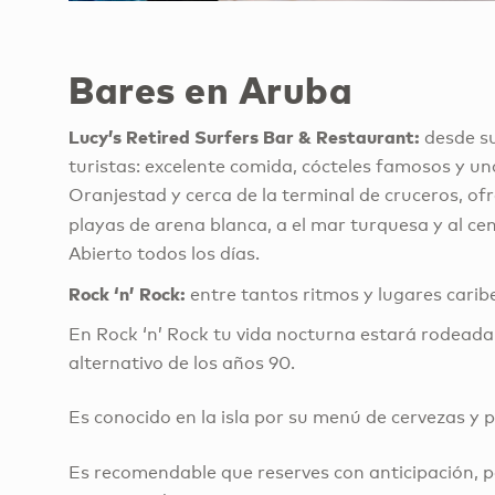
Bares en Aruba
Lucy’s Retired Surfers Bar & Restaurant:
desde su
turistas: excelente comida, cócteles famosos y u
Oranjestad y cerca de la terminal de cruceros, ofr
playas de arena blanca, a el mar turquesa y al ce
Abierto todos los días.
Rock ‘n’ Rock:
entre tantos ritmos y lugares carib
En Rock ‘n’ Rock tu vida nocturna estará rodeada 
alternativo de los años 90.
Es conocido en la isla por su menú de cervezas y 
Es recomendable que reserves con anticipación, p