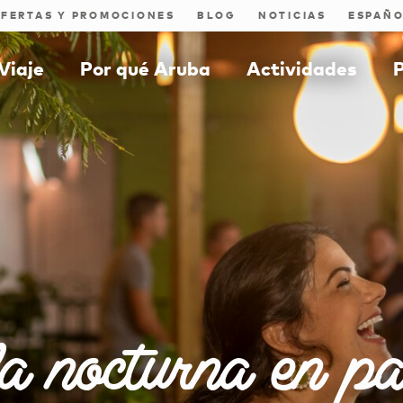
FERTAS Y PROMOCIONES
BLOG
NOTICIAS
Viaje
Por qué Aruba
Actividades
P
a nocturna en pa