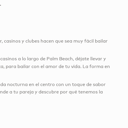
.
, casinos y clubes hacen que sea muy fácil bailar
casinos a lo largo de Palm Beach, déjate llevar y
a, para bailar con el amor de tu vida. La forma en
lida nocturna en el centro con un toque de sabor
nde a tu pareja y descubre por qué tenemos la