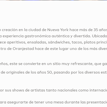
 creación en la ciudad de Nueva York hace más de 35 años,
na experiencia gastronómica auténtica y divertida. Ubicad
ece aperitivos, ensaladas, sándwiches, tacos, platos princ
ntro de Oranjestad hace de este lugar uno de los más dive
eños, este se convierte en un sitio muy refrescante, que g
de originales de los años 50, pasando por los diversos est
por sus shows de artistas tanto nacionales como internaci
ara asegurarte de tener una mesa durante las presentacio