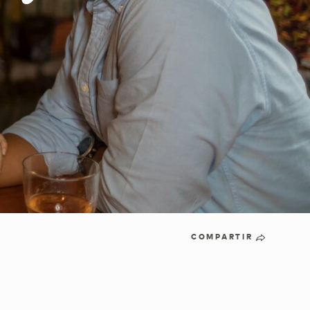
COMPARTIR