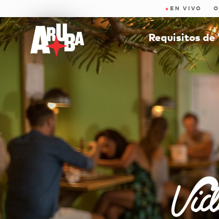
●
EN VIVO
O
Requisitos de 
Vid