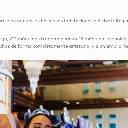
areja en una de las hermosas habitaciones del Hyatt Rege
ego, 221 máquinas tragamonedas y 19 máquinas de poker di
chos de forma completamente artesanal y a un amplio men