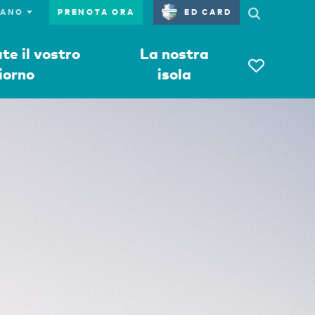
PRENOTA ORA
ED CARD
e il vostro
La nostra
iorno
isola