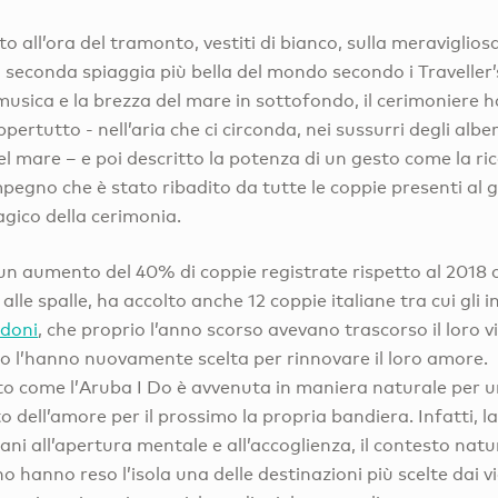
 all’ora del tramonto, vestiti di bianco, sulla meraviglios
, seconda spiaggia più bella del mondo secondo i Travelle
 musica e la brezza del mare in sottofondo, il cerimoniere 
ertutto - nell’aria che ci circonda, nei sussurri degli alber
l mare – e poi descritto la potenza di un gesto come la r
egno che è stato ribadito da tutte le coppie presenti al gri
ico della cerimonia.
 un aumento del 40% di coppie registrate rispetto al 2018 
lle spalle, ha accolto anche 12 coppie italiane tra cui gli 
udoni
, che proprio l’anno scorso avevano trascorso il loro v
o l’hanno nuovamente scelta per rinnovare il loro amore.
to come l’Aruba I Do è avvenuta in maniera naturale per un
 dell’amore per il prossimo la propria bandiera. Infatti, la
ani all’apertura mentale e all’accoglienza, il contesto natu
no hanno reso l’isola una delle destinazioni più scelte dai vi