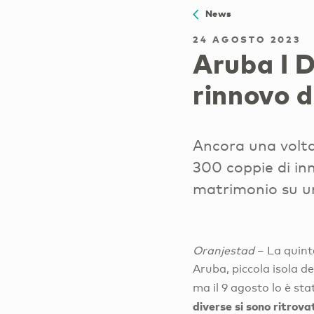
News
24 AGOSTO 2023
Aruba I D
rinnovo d
Ancora una volta
300 coppie di in
matrimonio su un
Oranjestad
– La quint
Aruba, piccola isola d
ma il 9 agosto lo è sta
diverse si sono ritrova