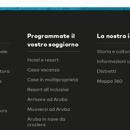
Programmate il
La nostra 
vostro soggiorno
baie
Storia e cultu
Hotel e resort
Informazioni ut
Casa-vacanza
atura
Distretti
Case in multiproprietà
a
Mappa 360
Resort all inclusive
Arrivare ad Aruba
Muoversi ad Aruba
ours
Aruba in nave da
crociera