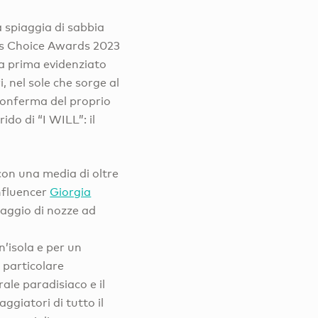
a spiaggia di sabbia
r’s Choice Awards 2023
ha prima evidenziato
i, nel sole che sorge al
iconferma del proprio
do di “I WILL”: il
con una media di oltre
influencer
Giorgia
iaggio di nozze ad
’isola e per un
 particolare
rale paradisiaco e il
aggiatori di tutto il