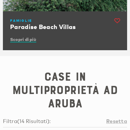
FAMIGLIE
Paradise Beach Villas
Scopri di più
Case in
multiproprietà ad
Aruba
Resetta
Filtra
(
14
Risultati
):