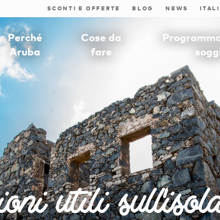
SCONTI E OFFERTE
BLOG
NEWS
Perché
Cose da
Programmat
Aruba
fare
sogg
ni utili sull'iso