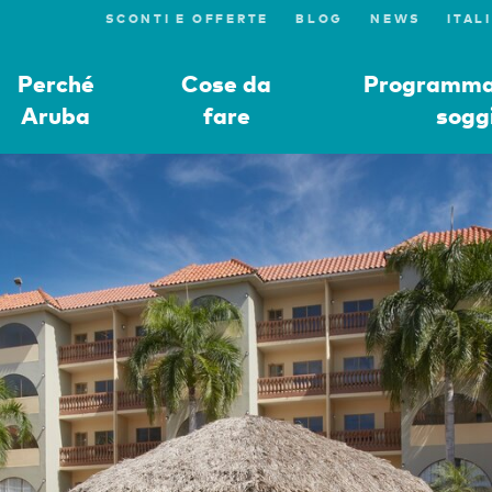
SCONTI E OFFERTE
BLOG
NEWS
Perché
Cose da
Programmat
Aruba
fare
sogg