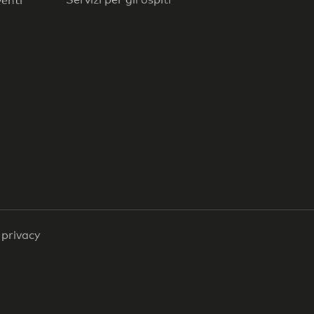
venti
a privacy