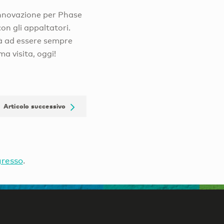
rinnovazione per Phase
on gli appaltatori.
rà ad essere sempre
ma visita, oggi!
Articolo successivo
gresso
.