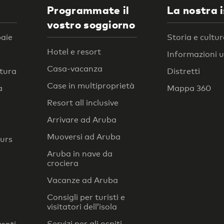
Programmate il
La nostra 
vostro soggiorno
baie
Storia e cultu
Hotel e resort
Informazioni ut
Casa-vacanza
atura
Distretti
Case in multiproprietà
a
Mappa 360
Resort all inclusive
Arrivare ad Aruba
Muoversi ad Aruba
ours
Aruba in nave da
crociera
Vacanze ad Aruba
Consigli per turisti e
visitatori dell’isola
Servizi per gli ospiti