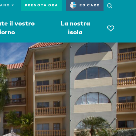
PRENOTA ORA
ED CARD
e il vostro
La nostra
iorno
isola