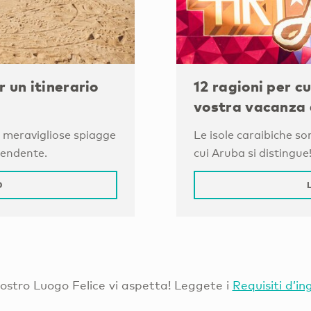
r un itinerario
12 ragioni per cu
vostra vacanza 
le meravigliose spiagge
Le isole caraibiche so
rendente.
cui Aruba si distingue
O
Vostro Luogo Felice vi aspetta! Leggete i
Requisiti d’in