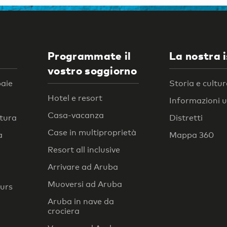
Programmate il
La nostra 
vostro soggiorno
baie
Storia e cultu
Hotel e resort
Informazioni ut
Casa-vacanza
atura
Distretti
Case in multiproprietà
a
Mappa 360
Resort all inclusive
Arrivare ad Aruba
Muoversi ad Aruba
ours
Aruba in nave da
crociera