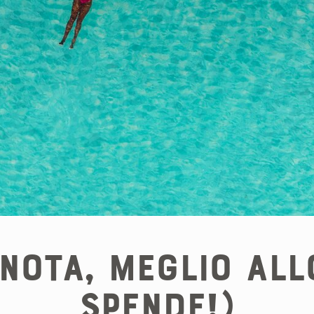
enota, meglio all
spende!)