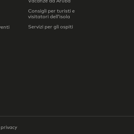
Vacanze ad Aruba
Consigli per turisti e
visitatori dell’isola
Servizi per gli ospiti
venti
a privacy