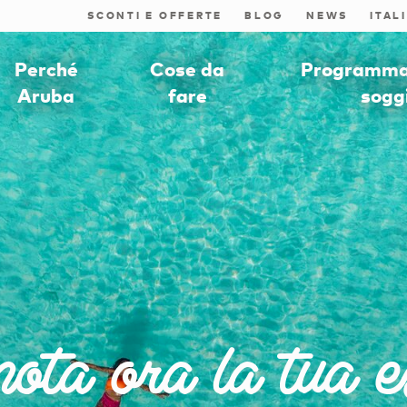
SCONTI E OFFERTE
BLOG
NEWS
Perché
Cose da
Programmat
Aruba
fare
sogg
ta ora la tua e