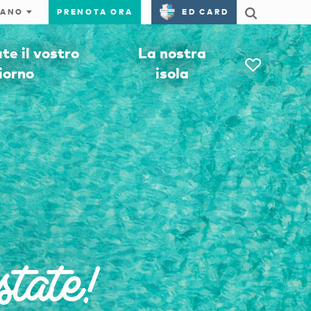
PRENOTA ORA
ED CARD
e il vostro
La nostra
iorno
isola
state!