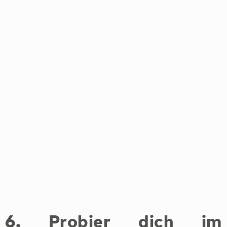
6. Probier dich im
Kitesurfen aus
Kiteboarding ist ein Wassersport, bei dem die
Windkraft mit einem großen Drachen genutzt
wird, um einen Fahrer über Wasser, Land oder