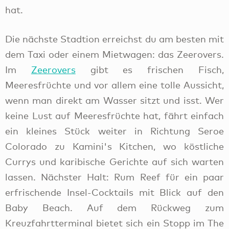
Meeresfrüchte und vor allem eine tolle Aussicht,
wenn man direkt am Wasser sitzt und isst. Wer
keine Lust auf Meeresfrüchte hat, fährt einfach
ein kleines Stück weiter in Richtung Seroe
Colorado zu Kamini's Kitchen, wo köstliche
Currys und karibische Gerichte auf sich warten
lassen. Nächster Halt: Rum Reef für ein paar
erfrischende Insel-Cocktails mit Blick auf den
Baby Beach. Auf dem Rückweg zum
Kreuzfahrtterminal bietet sich ein Stopp im The
Dutch Pancakehouse am The Marketplace an,
um etwas Süßes zu essen. Die mit Puderzucker
servierten Mini-Pfannkuchen, auch Poffertjes
gennant, sind die beste Art, den Tag auf der Insel
ausklingen zu lassen.