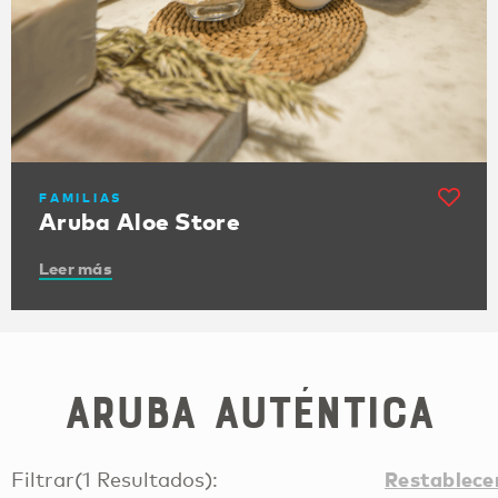
FAMILIAS
Aruba Aloe Store
Leer más
Aruba auténtica
Restablece
Filtrar
(
1
Resultados
):