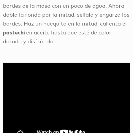
bordes de la masa con un poco de agua. Ahora
dobla la ronda por la mitad, séllala y engarza los
bordes. Haz un huequito en la mitad, calienta el
pastechi
en aceite hasta que esté de color
dorado y disfrútalo.