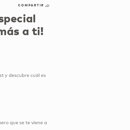
COMPARTIR
special
más a ti!
st y descubre cuál es
ero que se te viene a