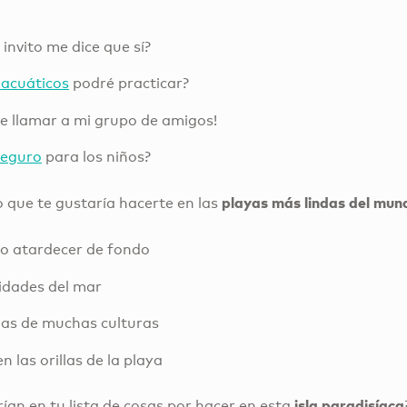
 invito me dice que sí?
 acuáticos
podré practicar?
 llamar a mi grupo de amigos!
seguro
para los niños?
playas más lindas del mun
to que te gustaría hacerte en las
o atardecer de fondo
idades del mar
as de muchas culturas
las orillas de la playa
isla paradisíaca
ían en tu lista de cosas por hacer en esta