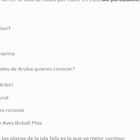
dsurf
marina
ales de Aruba quieres conocer?
rikiri
ural
es rocosas
e Aves Bubali Plas
as playas de la isla feliz es la que va mejor contigo: