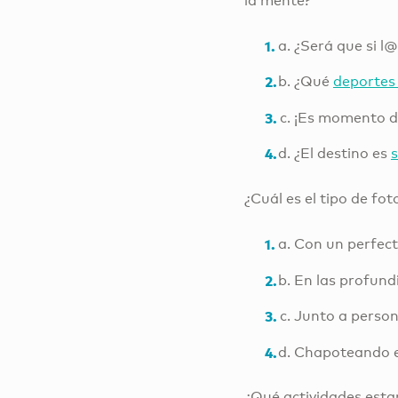
la mente?
¿Será que si l@
¿Qué
deportes
¡Es momento de
¿El destino es
¿Cuál es el tipo de fo
Con un perfect
En las profund
Junto a person
Chapoteando en 
¿Qué actividades estar